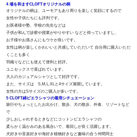
4 場を和ますCLOFTオリジナルの柄
オリジナルの柄は、ユーモアもあり周りを楽しく笑顔にするので
女性や子供たちにも評判です。
お医者様や塾、学校の先生などは
子供が和んで診察や授業がやりやすい などと仰っていますし、
お子様やお孫さんにもウケが良いです。
女性は柄が楽しくかわいいと共感していただいて 自分用に購入いただ
くことも多く
羽織りなどにも使えて便利と好評。
ユニセックスで喜ばれています。
大人のカジュアルシャツとして好評です。
また、サイズは S,M,L,XLと4サイズ展開しています。
女性の方はSサイズのご購入が多いです。
5 CLOFT綿ビエラシャツの着用シチュエーション
旅行やちょっとしたお出かけ、散歩、犬の散歩、外食、リゾートなど
で
少しおしゃれするときなどにコットンビエラシャツの
柔らかく温かみのある風合いで、着回しが良く活躍します。
犬好きや音楽好きや海好き植物好きなど趣味の合う仲間同士