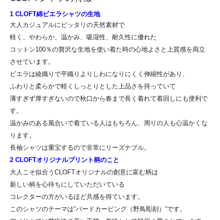
1 CLOFT綿ビエラシャツの生地
大人カジュアルにピッタリの天然素材で
軽く、やわらか、温かみ、吸湿性、耐久性に優れた
コットン100％の贅沢な生地を使い着た時の心地よさと上質感を両立
させています。
ビエラは綾織りで平織りよりしわになりにくく伸縮性があり、
ふわりと柔らかで軽くしっとりとした上品さを持っていて
薄すぎず厚すぎないので秋口から春まで長く着れて着回しにも便利で
す。
温かみのある風合いで着ている人はもちろん、周りの人も心温かくな
ります。
長袖シャツは重宝するので非常にリーズナブル。
2 CLOFTオリジナルプリント柄のこと
大人こそ似合うCLOFTオリジナルの創意に富む柄は
新しい柄を心待ちにしていただいている
コレクターの方がいるほど共感を得ています。
このシャツのテーマは”バードカービング（野鳥彫刻）”です。