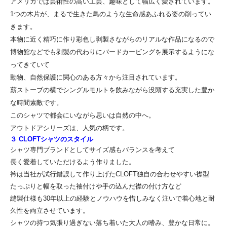
アメリカでは芸術性の高い工芸、趣味として幅広く愛されています。
1つの木片が、まるで生きた鳥のような生命感あふれる姿の削ってい
きます。
本物に近く精巧に作り彩色し剥製さながらのリアルな作品になるので
博物館などでも剥製の代わりにバードカービングを展示するようにな
ってきていて
動物、自然保護に関心のある方々から注目されています。
薪ストーブの横でシングルモルトを飲みながら没頭する充実した豊か
な時間素敵です。
このシャツで都会にいながら思いは自然の中へ。
アウトドアシリーズは、人気の柄です。
３ CLOFTシャツのスタイル
シャツ専門ブランドとしてサイズ感もバランスを考えて
長く愛着していただけるよう作りました。
衿は当社が試行錯誤して作り上げたCLOFT独自の合わせやすい襟型
たっぷりと幅を取った袖付けや手の込んだ襟の付け方など
縫製仕様も30年以上の経験とノウハウを惜しみなく注いで着心地と耐
久性を両立させています。
シャツの持つ気張り過ぎない落ち着いた大人の嗜み、豊かな日常に。