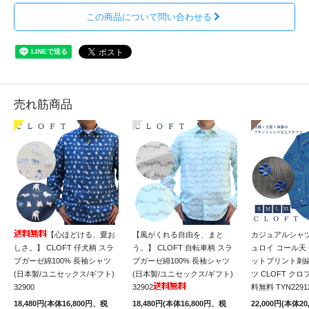
この商品について問い合わせる
売れ筋商品
【心ほどける、愛お
【風がくれる自由を、まと
カジュアルシャツ
しさ。】 CLOFT 仔犬柄 スラ
う。】 CLOFT 自転車柄 スラ
ュロイ コール天
ブガーゼ綿100% 長袖シャツ
ブガーゼ綿100% 長袖シャツ
ットプリント刺繍
(日本製/ユニセックス/ギフト)
(日本製/ユニセックス/ギフト)
ツ CLOFT クロ
32900
32902
料無料 TYN2291
18,480円(本体16,800円、税
18,480円(本体16,800円、税
22,000円(本体2