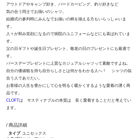
アウトドアやキャンプ好き、バードカービング、釣り好きなど
気の合う同士でお揃いのシャツ。
結婚式の参列時にみんなでお揃いの柄を揃える方もいらっしゃいま
す。
人々が和み笑顔になるので病院のユニフォームなどにも喜ばれていま
す。
父の日ギフトや誕生日プレゼント、敬老の日のプレゼントにも最適で
す。
バースデープレゼントに上質なカジュアルシャツって素敵ですよね。
自分の価値観を持ち自分らしさとは何かをわかる人へ！ シャツの似
合う人でありたい。
お客様の人生を豊かにして心を明るく暖かくするような愛着の湧く商
品です。
CLOFT
は サスティナブルの本質は 長く愛着することだと考えてい
ます。
/ 商品詳細
タイプ
ユニセックス